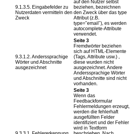
auf den Nutzer selbst
9.1.3.5. Eingabefelder zu
beziehen, bezeichnen
Nutzerdaten vermitteln den
den Zweck über das type
Zweck
Attribut (z.B.
type="email"), es werden
autocomplete-Attribute
verwendet.
Seite 3
Fremdwörter beziehen
sich auf HTML-Elemente
9.3.1.2. Anderssprachige
(Tags, Attribute usw.) ,
Wörter und Abschnitte
diese wurden nicht
ausgezeichnet
ausgezeichnet. Andere
Anderssprachige Wörter
und Abschnitte sind nicht
vorhanden.
Seite 3
Wenn das
Feedbackformular
Fehlermeldungen erzeugt,
werden die fehlerhaft
ausgefüllten Felder
identifiziert und der Fehler
wird in Textform
9.3.3.1. Fehlererkennung
beschrieben. Nach