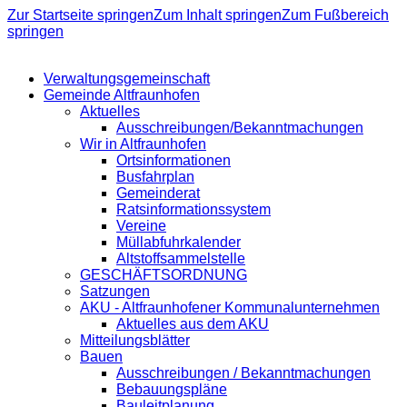
Zur Startseite springen
Zum Inhalt springen
Zum Fußbereich
springen
Verwaltungsgemeinschaft
Gemeinde Altfraunhofen
Aktuelles
Ausschreibungen/Bekanntmachungen
Wir in Altfraunhofen
Ortsinformationen
Busfahrplan
Gemeinderat
Ratsinformationssystem
Vereine
Müllabfuhrkalender
Altstoffsammelstelle
GESCHÄFTSORDNUNG
Satzungen
AKU - Altfraunhofener Kommunalunternehmen
Aktuelles aus dem AKU
Mitteilungsblätter
Bauen
Ausschreibungen / Bekanntmachungen
Bebauungspläne
Bauleitplanung